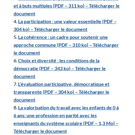
et à buts multiples (PDF – 311 ko) – Télécharger le
document
La participation : une valeur essentielle (PDF –
304 ko) – Télécharger le document
La cohérence : un cadre pour soutenir une
approche commune (PDF – 310 ko) – Télécharger
le document
Choix et diversité : les conditions de la
démocratie (PDF – 343 ko) – Télécharger le
document
L’évaluation participative, démocratique et
transparente (PDF – 304 ko) – Télécharger le
document
La valorisation du travail avec les enfants de 0 à
6 ans: une profession en parité avec les
enseignants du système scolaire (PDF – 1,3 Mo) –
Télécharger le document