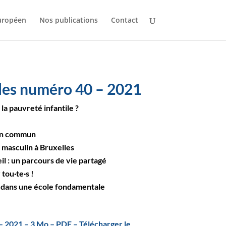
uropéen
Nos publications
Contact
les numéro 40 – 2021
a pauvreté infantile ?
 en commun
 masculin à Bruxelles
il : un parcours de vie partagé
tou·te·s !
e dans une école fondamentale
– 2021 – 3 Mo – PDF – Télécharger le