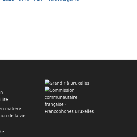
on
ilité
 en matière
ion de la vie
de