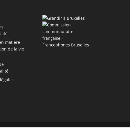
on
ilité
 en matière
ion de la vie
de
alité
légales