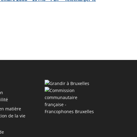
on
ilité
 en matière
ion de la vie
de