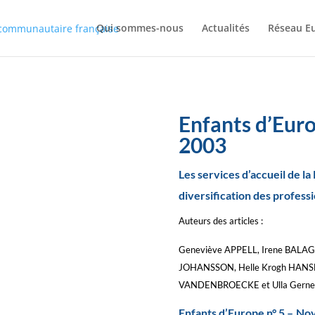
Qui sommes-nous
Actualités
Réseau E
Enfants d’Eur
2003
Les services d’accueil de l
diversification des profess
Auteurs des articles :
Geneviève APPELL, Irene BALAGU
JOHANSSON, Helle Krogh HANSEN
VANDENBROECKE et Ulla Ger
Enfants d’Europe n° 5 – No