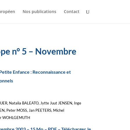
uropéen
Nos publications
Contact
ope n° 5 – Novembre
a Petite Enfance : Reconnaissance et
ionnels
ER, Natalia BALEATO, Jytte Juut JENSEN, Inge
, Peter MOSS, Jan PEETERS, Michel
ner WOHLGEMUTH
vembre 2003 – 15 Mo – PDF – Télécharger le